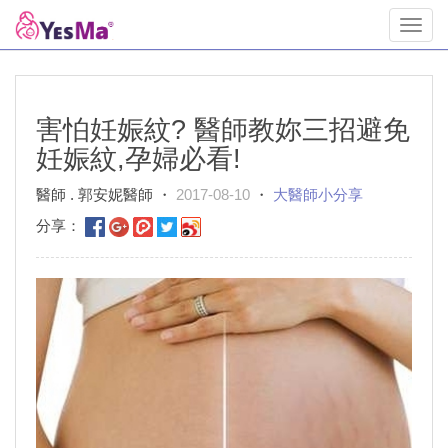
Toggl
navig
害怕妊娠紋? 醫師教妳三招避免
妊娠紋,孕婦必看!
醫師 . 郭安妮醫師 ・
2017-08-10
・
大醫師小分享
分享：