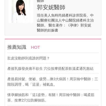
醫師
郭安妮醫師
現任美人魚時尚婦產科診所院長、中
山醫療社團法人中山醫院婦產科主治
醫師。 醫生著作：《孕律》郭安妮
醫師的妊娠書
推薦知識
HOT
肚皮沒動靜到底誰的問題？
產後乳腺發炎痛不欲生 穴位按摩搭配茶飲溫柔通乳散結
產後易掉髮、便祕、疲勞…揪3大病因！周宗翰中醫師：三
階段調理，喝「這湯」補氣血。
懷孕腳抽筋和「這1姿勢」有關！周宗翰中醫師：喝柔筋
茶、按摩2穴位防腳抽筋。