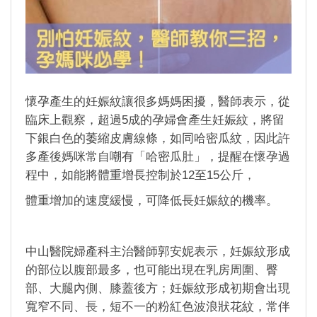
懷孕產生的妊娠紋讓很多媽媽困擾，醫師表示，從
臨床上觀察，超過5成的孕婦會產生妊娠紋，將留
下銀白色的萎縮皮膚線條，如同哈密瓜紋，因此許
多產後媽咪常自嘲有「哈密瓜肚」，提醒在懷孕過
程中，如能將體重增長控制於12至15公斤，
體重增加的速度緩慢，可降低長妊娠紋的機率。
中山醫院婦產科主治醫師郭安妮表示，妊娠紋形成
的部位以腹部最多，也可能出現在乳房周圍、臀
部、大腿內側、膝蓋後方；妊娠紋形成初期會出現
寬窄不同、長，短不一的粉紅色波浪狀花紋，常伴