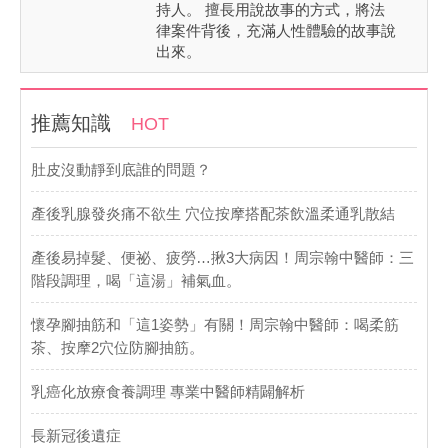
持人。 擅長用說故事的方式，將法
律案件背後，充滿人性體驗的故事說
出來。
推薦知識
HOT
肚皮沒動靜到底誰的問題？
產後乳腺發炎痛不欲生 穴位按摩搭配茶飲溫柔通乳散結
產後易掉髮、便祕、疲勞…揪3大病因！周宗翰中醫師：三
階段調理，喝「這湯」補氣血。
懷孕腳抽筋和「這1姿勢」有關！周宗翰中醫師：喝柔筋
茶、按摩2穴位防腳抽筋。
乳癌化放療食養調理 專業中醫師精闢解析
長新冠後遺症