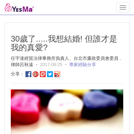
Toggl
navig
30歲了.....我想結婚! 但誰才是
我的真愛?
任宇達經貿法律事務所負責人、台北市廉政委員會委員 .
律師呂秋遠 ・
2017-08-25
・
專家經驗分享
分享：