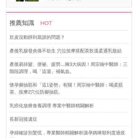
推薦知識
HOT
肚皮沒動靜到底誰的問題？
產後乳腺發炎痛不欲生 穴位按摩搭配茶飲溫柔通乳散結
產後易掉髮、便祕、疲勞…揪3大病因！周宗翰中醫師：三
階段調理，喝「這湯」補氣血。
懷孕腳抽筋和「這1姿勢」有關！周宗翰中醫師：喝柔筋
茶、按摩2穴位防腳抽筋。
乳癌化放療食養調理 專業中醫師精闢解析
長新冠後遺症
孕婦確診別驚慌，專業醫師精闢解析讓孕媽咪順利度過疫