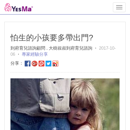
Toggl
navig
怕生的小孩要多帶出門?
到府育兒諮詢顧問 . 大樹叔叔到府育兒諮詢 ・
2017-10-
06
・
專家經驗分享
分享：