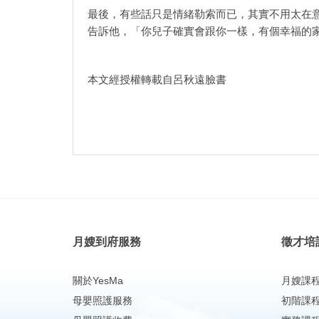
最後，有些話只是情緒勒索而已，其實不用太在
告訴他，「你兒子確實會跟你一樣，有個幸福的
本文經授權轉載自呂秋遠臉書
月嫂到府服務
徵才培
關於YesMa
月嫂課
母嬰照護服務
初階課