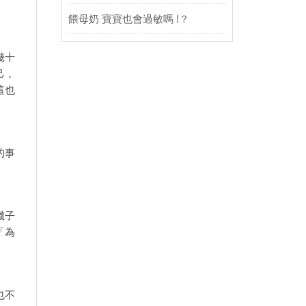
餵母奶 寶寶也會過敏嗎 !？
幾十
己，
這也
的事
襪子
「為
也不