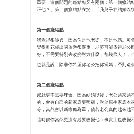
重要，這個問題的癥結點又有兩個：第一個癥結
正他？」第二個癥結點在於，「我兒子在結婚以
第一個癥結點
我覺得很詭異，因為你是他老婆，不是他媽。每
覺得亂花錢出國旅遊很嚴重，老婆可能覺得老公
好，不需要特別去改變對方什麼，都幾歲人了，
也就是說，除非你希望你老公把你當媽，否則這
第二個癥結點
那就更不需要理會。因為結婚以後，老公越來越
的，會有自己的新家庭要照顧，對於原生家庭本
等，當然會以新家庭為重，倘若老公真的越來越
這時候你當然更沒有必要改變他（事實上也改變