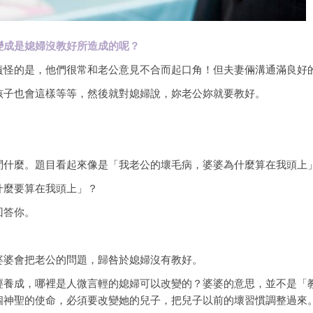
變成是媳婦沒教好所造成的呢？
責怪的是，他們很常和老公意見不合而起口角！但夫妻倆溝通滿良好
孩子也會這樣等等，然後就對媳婦說，妳老公妳就要教好。
問什麼。題目看起來像是「我老公的壞毛病，婆婆為什麼算在我頭上
什麼要算在我頭上」？
回答你。
婆婆會把老公的問題，歸咎於媳婦沒有教好。
經養成，哪裡是人微言輕的媳婦可以改變的？婆婆的意思，並不是「
個神聖的使命，必須要改變她的兒子，把兒子以前的壞習慣調整過來