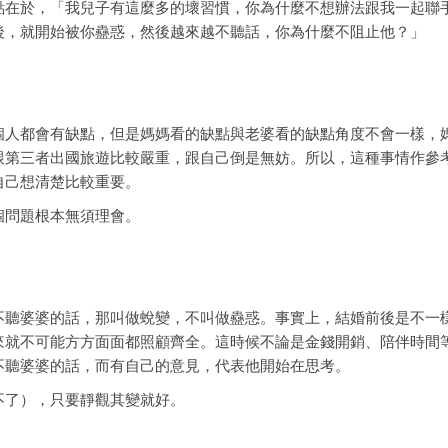
點在於，「我兒子有這麼多的壞習慣，你為什麼不想辦法跟我一起聯
後，就開始被你蠱惑，然後越來越不聽話，你為什麼不阻止他？」
個人都會有缺點，但是媽媽看的缺點與老婆看的缺點角度不會一樣，
跟第三者出國旅遊比較嚴重，跟自己倒是無妨。所以，這種事情作參
自己想清楚比較重要。
個問題根本無須理會。
不聽婆婆的話，那叫做蛻變，不叫做蠱惑。事實上，結婚前後是不一
來就不可能方方面面都照顧齊全。這時候不論是金錢開銷、陪伴時間
不聽婆婆的話，而有自己的意見，代表他開始在思考。
不了），只要靜觀其變就好。