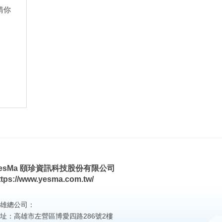
請你
esMa 頤珍資訊科技股份有限公司
ttps://www.yesma.com.tw/
雄總公司：
址：高雄市左營區博愛四路286號2樓