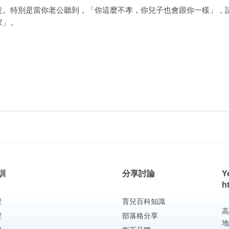
意。特別是當你老公聽到，「你這麼不孝，你兒子也會跟你一樣」，
家」。
訓
分享討論
Y
h
程
育兒百科知識
高
程
部落格分享
地