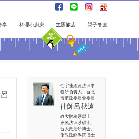
分享
料理小廚房
主題旅店
親子餐廳
任宇達經貿法律事
務所負責人、台北
，呂
市廉政委員會委員
律師呂秋遠
政大財稅系學士、
東吳法律系碩士、
台大政治所博士、
倫敦政經學院博士