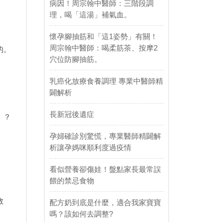
病因！周宗翰中醫師：三階段調
理，喝「這湯」補氣血。
懷孕腳抽筋和「這1姿勢」有關！
周宗翰中醫師：喝柔筋茶、按摩2
的。
穴位防腳抽筋。
乳癌化放療食養調理 專業中醫師精
闢解析
長新冠後遺症
」？
孕婦確診別驚慌，專業醫師精闢解
析讓孕媽咪順利度過疫情
看似營養卻傷娃！盤點家長最常誤
餵的禁忌食物
教
配方奶到底是什麼，適合我家寶寶
。
嗎？該如何去調整?