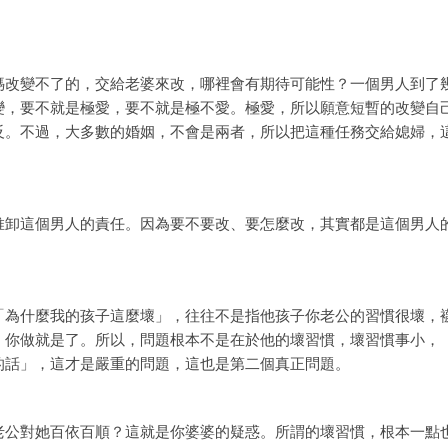
媽改變不了的，交給老婆來改，哪裡會有期待可能性？一個男人到了
變，要不就是極愛，要不就是極不愛。極愛，所以願意短暫的改變自
反。不過，大多數的婚姻，不會是兩者，所以把這種任務交給媳婦，
推卸這個男人的責任。因為要不要改、要怎麼改，其實都是這個男人
「為什麼我的孩子這麼壞」，往往不是指他孩子你老公的習慣很壞，
，你做就是了。所以，問題根本不是在於他的壞習慣，壞習慣事小，
的話」，這才是嚴重的問題，這也是第二個真正問題。
老公對她百依百順？這就是你婆婆的疑惑。所謂的壞習慣，根本一點