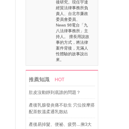
後研究。現任宇達
經貿法律事務所負
責人、台北市廉政
委員會委員、
News 98電台「九
八法律事務所」主
持人。 擅長用說故
事的方式，將法律
案件背後，充滿人
性體驗的故事說出
來。
推薦知識
HOT
肚皮沒動靜到底誰的問題？
產後乳腺發炎痛不欲生 穴位按摩搭
配茶飲溫柔通乳散結
產後易掉髮、便祕、疲勞…揪3大