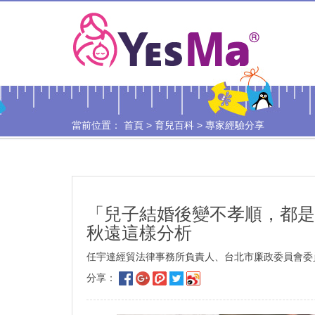
當前位置：
首頁
>
育兒百科
>
專家經驗分享
「兒子結婚後變不孝順，都是
秋遠這樣分析
任宇達經貿法律事務所負責人、台北市廉政委員會委員 
分享：