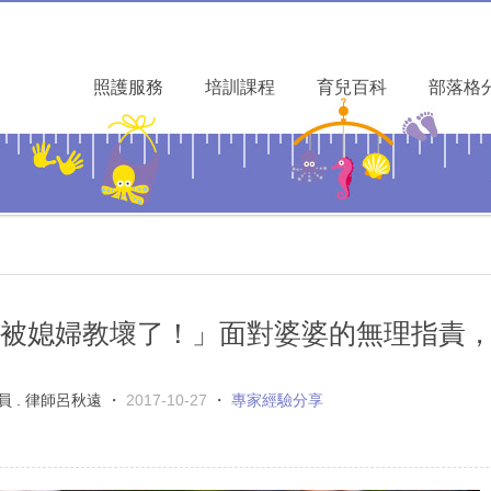
照護服務
培訓課程
育兒百科
部落格
被媳婦教壞了！」面對婆婆的無理指責
. 律師呂秋遠 ・
2017-10-27
・
專家經驗分享