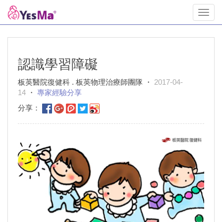
Toggl
navig
認識學習障礙
板英醫院復健科 . 板英物理治療師團隊 ・
2017-04-
14
・
專家經驗分享
分享：