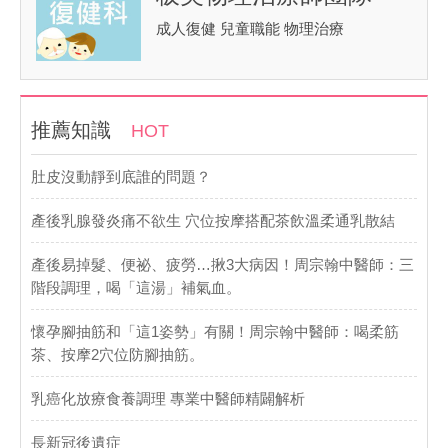
成人復健 兒童職能 物理治療
推薦知識
HOT
肚皮沒動靜到底誰的問題？
產後乳腺發炎痛不欲生 穴位按摩搭配茶飲溫柔通乳散結
產後易掉髮、便祕、疲勞…揪3大病因！周宗翰中醫師：三
階段調理，喝「這湯」補氣血。
懷孕腳抽筋和「這1姿勢」有關！周宗翰中醫師：喝柔筋
茶、按摩2穴位防腳抽筋。
乳癌化放療食養調理 專業中醫師精闢解析
長新冠後遺症