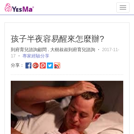
Toggl
navig
孩子半夜容易醒來怎麼辦?
到府育兒諮詢顧問 . 大樹叔叔到府育兒諮詢 ・
2017-11-
17
・
專家經驗分享
分享：