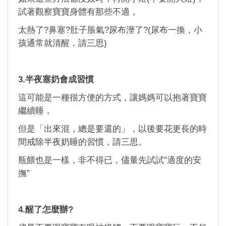
試著觀察寶寶身體有那些不適，
太熱了?鼻塞?肚子脹氣?尿布溼了?(尿布一換，小
孩通常就清醒，請三思)
3.半夜塞奶會成習慣
這可能是一種很方便的方式，讓媽媽可以抱著寶寶
繼續睡，
但是「出來混，總是要還的」，以後要花更長的時
間戒除半夜奶睡的習慣，請三思。
瓶餵也是一樣，非不得已，儘量先試試”適度的安
撫”
4.醒了怎麼辦?