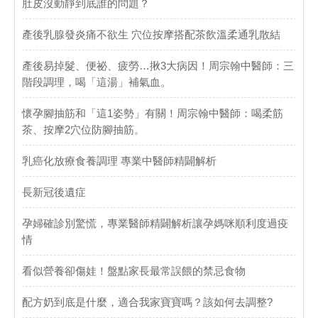
肚皮沒動靜到底誰的問題？
產後乳腺發炎痛不欲生 穴位按摩搭配茶飲溫柔通乳散結
產後易掉髮、便祕、疲勞…揪3大病因！周宗翰中醫師：三
階段調理，喝「這湯」補氣血。
懷孕腳抽筋和「這1姿勢」有關！周宗翰中醫師：喝柔筋
茶、按摩2穴位防腳抽筋。
乳癌化放療食養調理 專業中醫師精闢解析
長新冠後遺症
孕婦確診別驚慌，專業醫師精闢解析讓孕媽咪順利度過疫
情
看似營養卻傷娃！盤點家長最常誤餵的禁忌食物
配方奶到底是什麼，適合我家寶寶嗎？該如何去調整?