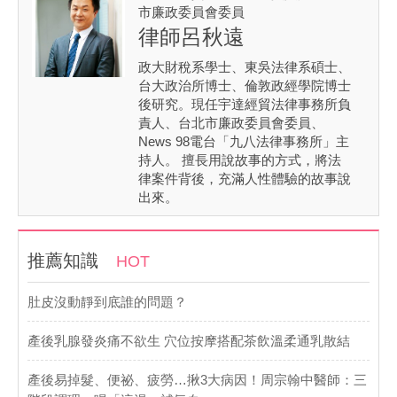
市廉政委員會委員
律師呂秋遠
政大財稅系學士、東吳法律系碩士、
台大政治所博士、倫敦政經學院博士
後研究。現任宇達經貿法律事務所負
責人、台北市廉政委員會委員、
News 98電台「九八法律事務所」主
持人。 擅長用說故事的方式，將法
律案件背後，充滿人性體驗的故事說
出來。
推薦知識
HOT
肚皮沒動靜到底誰的問題？
產後乳腺發炎痛不欲生 穴位按摩搭配茶飲溫柔通乳散結
產後易掉髮、便祕、疲勞…揪3大病因！周宗翰中醫師：三