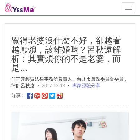
Toggl
navig
覺得老婆沒什麼不好，卻越看
越厭煩，該離婚嗎？呂秋遠解
析：其實煩你的不是老婆，而
是…
任宇達經貿法律事務所負責人、台北市廉政委員會委員 .
律師呂秋遠 ・
2017-12-13
・
專家經驗分享
分享：