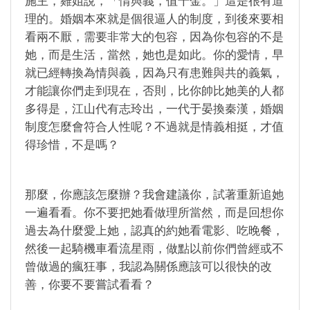
施主，雞姐說，「情與義，值千金。」這是很有道
理的。婚姻本來就是個很逼人的制度，到後來要相
看兩不厭，需要非常大的包容，因為你包容的不是
她，而是生活，當然，她也是如此。你的愛情，早
就已經轉換為情與義，因為只有患難與共的義氣，
才能讓你們走到現在，否則，比你帥比她美的人都
多得是，江山代有志玲出，一代于晏換秦漢，婚姻
制度怎麼會符合人性呢？不過就是情義相挺，才值
得珍惜，不是嗎？
那麼，你應該怎麼辦？我會建議你，試著重新追她
一遍看看。你不要把她看做理所當然，而是回想你
過去為什麼愛上她，認真的約她看電影、吃晚餐，
然後一起騎機車看流星雨，做點以前你們曾經或不
曾做過的瘋狂事，我認為關係應該可以很快的改
善，你要不要嘗試看看？