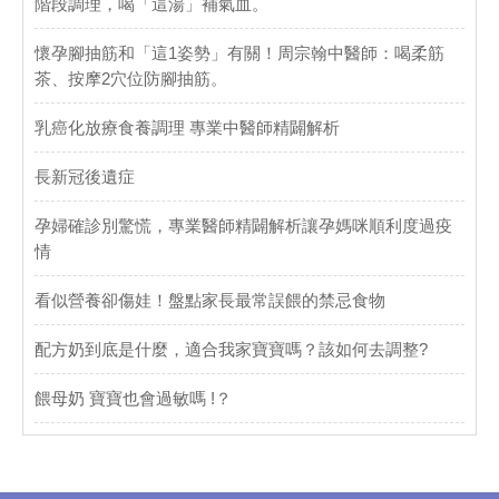
階段調理，喝「這湯」補氣血。
懷孕腳抽筋和「這1姿勢」有關！周宗翰中醫師：喝柔筋
茶、按摩2穴位防腳抽筋。
乳癌化放療食養調理 專業中醫師精闢解析
長新冠後遺症
孕婦確診別驚慌，專業醫師精闢解析讓孕媽咪順利度過疫
情
看似營養卻傷娃！盤點家長最常誤餵的禁忌食物
配方奶到底是什麼，適合我家寶寶嗎？該如何去調整?
餵母奶 寶寶也會過敏嗎 !？