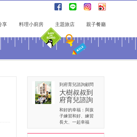
分享
料理小廚房
主題旅店
親子餐廳
到府育兒諮詢顧問
大樹叔叔到
府育兒諮詢
和好的幸福：與孩
子練習和好、練習
長大、一起幸福