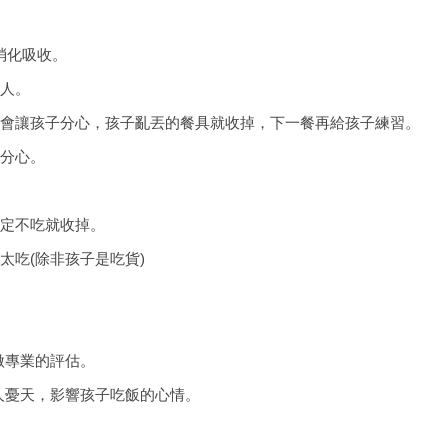
消化吸收。
大人。
也會讓孩子分心，孩子亂丟的餐具就收掉，下一餐再給孩子練習。
是分心。
確定不吃就收掉。
太吃(除非孩子是吃貨)
做專業的評估。
人憂天，影響孩子吃飯的心情。