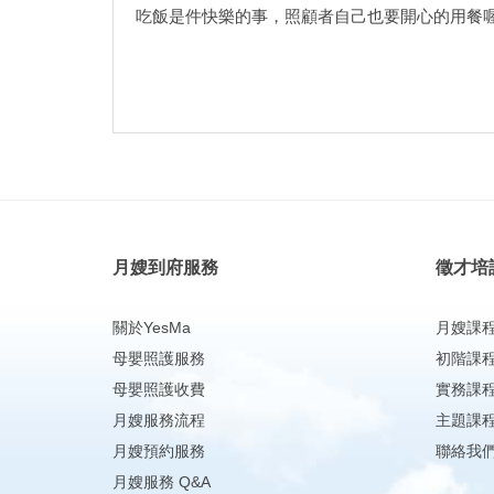
吃飯是件快樂的事，照顧者自己也要開心的用餐喔
月嫂到府服務
徵才培
關於YesMa
月嫂課
母嬰照護服務
初階課
母嬰照護收費
實務課
月嫂服務流程
主題課
月嫂預約服務
聯絡我
月嫂服務 Q&A