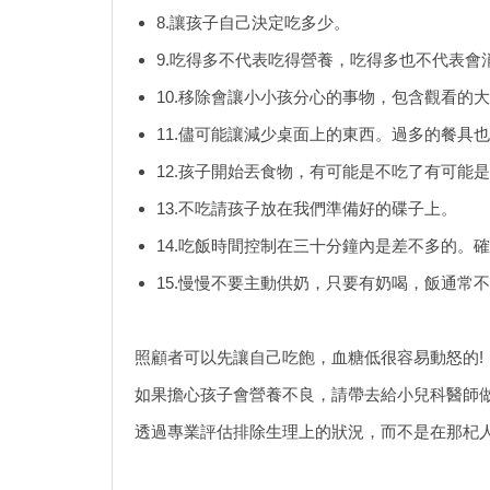
8.讓孩子自己決定吃多少。
9.吃得多不代表吃得營養，吃得多也不代表會
10.移除會讓小小孩分心的事物，包含觀看的
11.儘可能讓減少桌面上的東西。過多的餐具
12.孩子開始丟食物，有可能是不吃了有可能
13.不吃請孩子放在我們準備好的碟子上。
14.吃飯時間控制在三十分鐘內是差不多的。
15.慢慢不要主動供奶，只要有奶喝，飯通常不
照顧者可以先讓自己吃飽，血糖低很容易動怒的!
如果擔心孩子會營養不良，請帶去給小兒科醫師
透過專業評估排除生理上的狀況，而不是在那杞