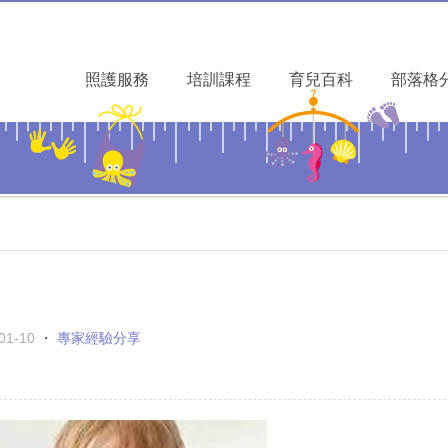
照護服務
培訓課程
育兒百科
部落格
01-10
・
專家經驗分享