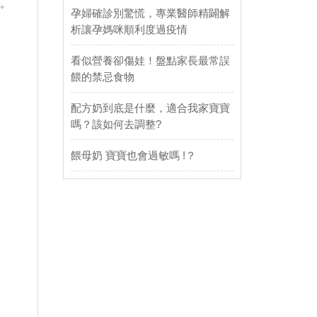
來。
孕婦確診別驚慌，專業醫師精闢解
析讓孕媽咪順利度過疫情
看似營養卻傷娃！盤點家長最常誤
餵的禁忌食物
配方奶到底是什麼，適合我家寶寶
嗎？該如何去調整?
餵母奶 寶寶也會過敏嗎 !？