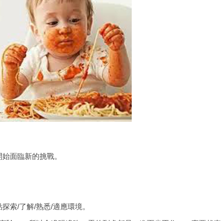
開始面臨新的挑戰。
索/了解/熟悉/適應環境。