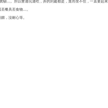
/實驗…。所以會邊玩邊吃，弄的到處都是，進而坐不住，一直要起
還丟餐具丟食物…。
點餵，沒耐心等。