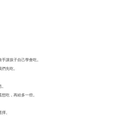
放手讓孩子自己學會吃。
我們先吃。
慾。
還想吃，再給多一些。
選擇。