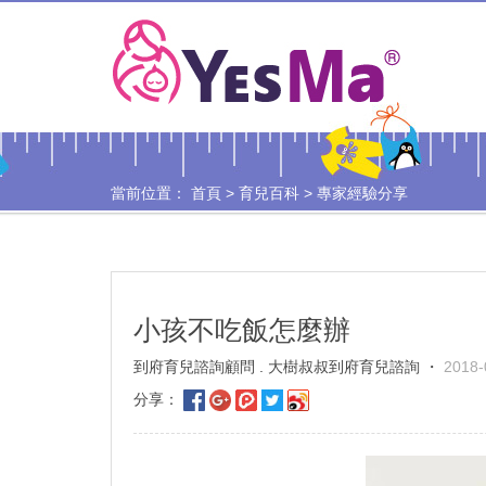
當前位置：
首頁
>
育兒百科
>
專家經驗分享
小孩不吃飯怎麼辦
到府育兒諮詢顧問 . 大樹叔叔到府育兒諮詢 ・
2018-
分享：