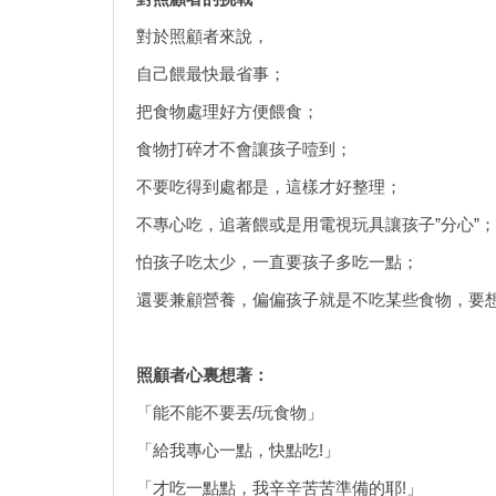
對於照顧者來說，
自己餵最快最省事；
把食物處理好方便餵食；
食物打碎才不會讓孩子噎到；
不要吃得到處都是，這樣才好整理；
不專心吃，追著餵或是用電視玩具讓孩子”分心”；
怕孩子吃太少，一直要孩子多吃一點；
還要兼顧營養，偏偏孩子就是不吃某些食物，要
照顧者心裏想著：
「能不能不要丟/玩食物」
「給我專心一點，快點吃!」
「才吃一點點，我辛辛苦苦準備的耶!」