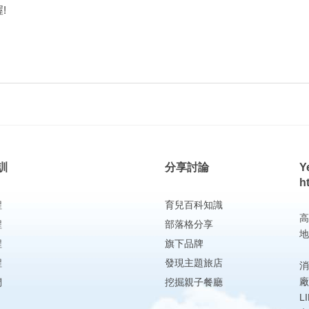
!
訓
分享討論
Y
h
程
育兒百科知識
高
程
部落格分享
地
程
旗下品牌
程
發現主題旅店
消
廠
們
挖掘親子餐廳
L