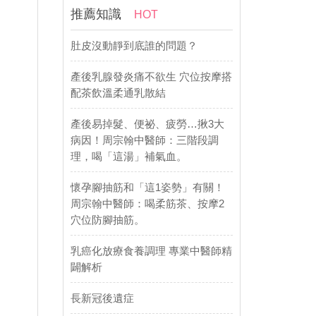
推薦知識
HOT
肚皮沒動靜到底誰的問題？
產後乳腺發炎痛不欲生 穴位按摩搭
配茶飲溫柔通乳散結
產後易掉髮、便祕、疲勞…揪3大
病因！周宗翰中醫師：三階段調
理，喝「這湯」補氣血。
懷孕腳抽筋和「這1姿勢」有關！
周宗翰中醫師：喝柔筋茶、按摩2
穴位防腳抽筋。
乳癌化放療食養調理 專業中醫師精
闢解析
長新冠後遺症