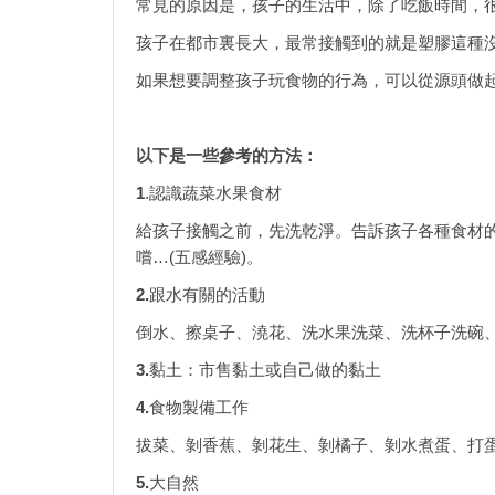
常見的原因是，孩子的生活中，除了吃飯時間，很
孩子在都市裏長大，最常接觸到的就是塑膠這種沒
如果想要調整孩子玩食物的行為，可以從源頭做起
以下是一些參考的方法：
1
.認識蔬菜水果食材
給孩子接觸之前，先洗乾淨。告訴孩子各種食材
嚐…(五感經驗)。
2.
跟水有關的活動
倒水、擦桌子、澆花、洗水果洗菜、洗杯子洗碗
3.
黏土：市售黏土或自己做的黏土
4.
食物製備工作
拔菜、剝香蕉、剝花生、剝橘子、剝水煮蛋、打
5.
大自然