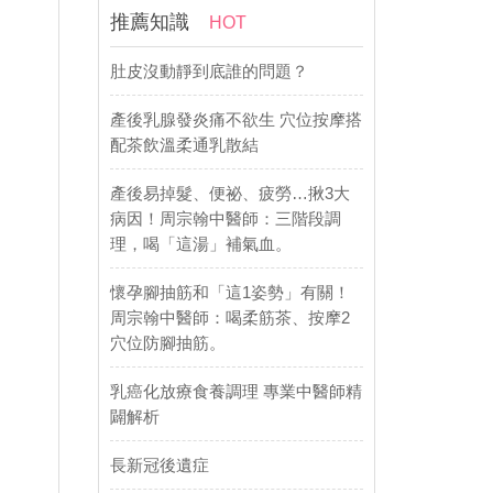
推薦知識
HOT
肚皮沒動靜到底誰的問題？
產後乳腺發炎痛不欲生 穴位按摩搭
配茶飲溫柔通乳散結
產後易掉髮、便祕、疲勞…揪3大
病因！周宗翰中醫師：三階段調
理，喝「這湯」補氣血。
懷孕腳抽筋和「這1姿勢」有關！
周宗翰中醫師：喝柔筋茶、按摩2
穴位防腳抽筋。
乳癌化放療食養調理 專業中醫師精
闢解析
長新冠後遺症