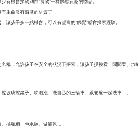
少有機會接觸到跟”食物”一樣觸感質感的物品。
有生命沒有溫度的材質了!
，讓孩子多一點機會，可以有豐富的”觸覺”感官探索經驗。
的名稱，允許孩子在安全的狀況下探索，讓孩子摸摸看、聞聞看、放
、擦玻璃擦鏡子、吹泡泡、洗自己的三輪車、跟爸爸一起洗車…。
蛋、揉麵糰、包水餃、做餅乾…