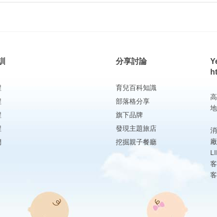
訓
分享討論
Y
h
程
育兒百科知識
高
程
部落格分享
地
程
旗下品牌
程
發現主題旅店
消
廠
們
挖掘親子餐廳
L
客
客