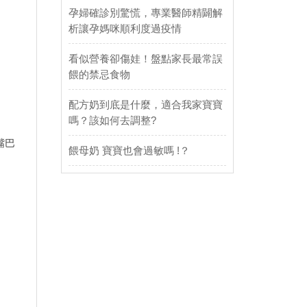
孕婦確診別驚慌，專業醫師精闢解
析讓孕媽咪順利度過疫情
看似營養卻傷娃！盤點家長最常誤
餵的禁忌食物
配方奶到底是什麼，適合我家寶寶
嗎？該如何去調整?
嘴巴
餵母奶 寶寶也會過敏嗎 !？