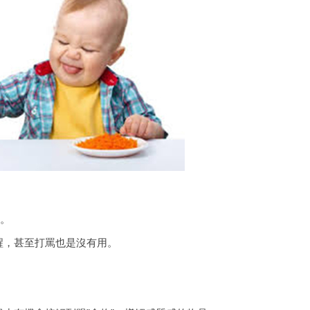
為。
醒，甚至打罵也是沒有用。