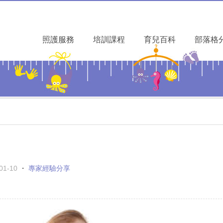
照護服務
培訓課程
育兒百科
部落格
01-10
・
專家經驗分享