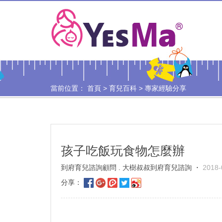
當前位置：
首頁
>
育兒百科
>
專家經驗分享
孩子吃飯玩食物怎麼辦
到府育兒諮詢顧問 . 大樹叔叔到府育兒諮詢 ・
2018-
分享：