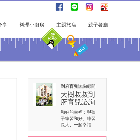
分享
料理小廚房
主題旅店
親子餐廳
到府育兒諮詢顧問
大樹叔叔到
府育兒諮詢
和好的幸福：與孩
子練習和好、練習
長大、一起幸福