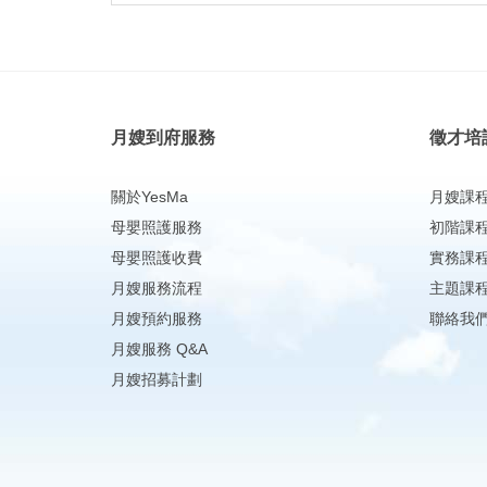
月嫂到府服務
徵才培
關於YesMa
月嫂課
母嬰照護服務
初階課
母嬰照護收費
實務課
月嫂服務流程
主題課
月嫂預約服務
聯絡我
月嫂服務 Q&A
月嫂招募計劃