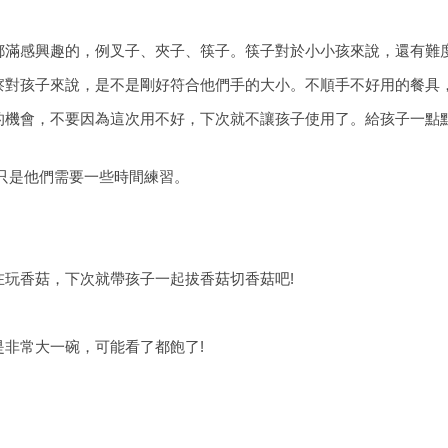
都滿感興趣的，例叉子、夾子、筷子。筷子對於小小孩來說，還有難
察對孩子來說，是不是剛好符合他們手的大小。不順手不好用的餐具
的機會，不要因為這次用不好，下次就不讓孩子使用了。給孩子一點
只是他們需要一些時間練習。
玩香菇，下次就帶孩子一起拔香菇切香菇吧!
非常大一碗，可能看了都飽了!