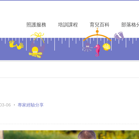
照護服務
培訓課程
育兒百科
部落格
03-06
・
專家經驗分享