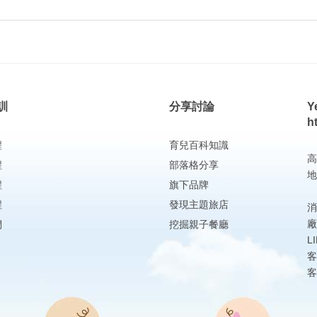
訓
分享討論
Y
h
程
育兒百科知識
高
程
部落格分享
地
程
旗下品牌
程
發現主題旅店
消
廠
們
挖掘親子餐廳
L
客
客