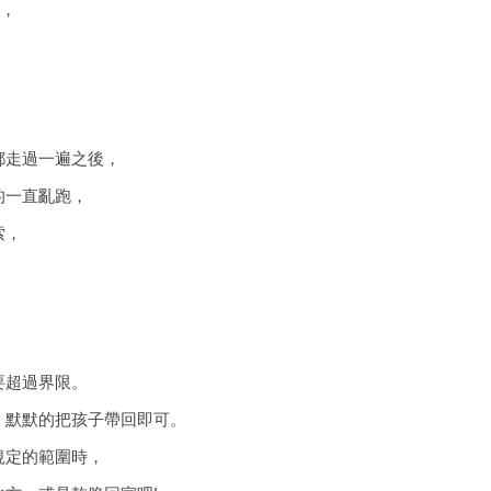
)，
都走過一遍之後，
的一直亂跑，
索，
要超過界限。
，默默的把孩子帶回即可。
規定的範圍時，