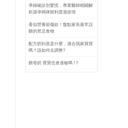
孕婦確診別驚慌，專業醫師精闢解
析讓孕媽咪順利度過疫情
看似營養卻傷娃！盤點家長最常誤
餵的禁忌食物
配方奶到底是什麼，適合我家寶寶
嗎？該如何去調整?
餵母奶 寶寶也會過敏嗎 !？