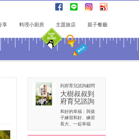
分享
料理小廚房
主題旅店
親子餐廳
到府育兒諮詢顧問
大樹叔叔到
府育兒諮詢
和好的幸福：與孩
子練習和好、練習
長大、一起幸福