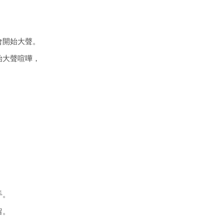
，
會開始大聲。
始大聲喧嘩，
手。
留。