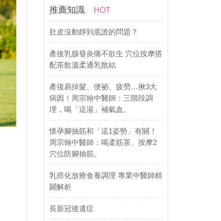
推薦知識
HOT
肚皮沒動靜到底誰的問題？
產後乳腺發炎痛不欲生 穴位按摩搭
配茶飲溫柔通乳散結
產後易掉髮、便祕、疲勞…揪3大
病因！周宗翰中醫師：三階段調
理，喝「這湯」補氣血。
懷孕腳抽筋和「這1姿勢」有關！
周宗翰中醫師：喝柔筋茶、按摩2
穴位防腳抽筋。
乳癌化放療食養調理 專業中醫師精
闢解析
長新冠後遺症