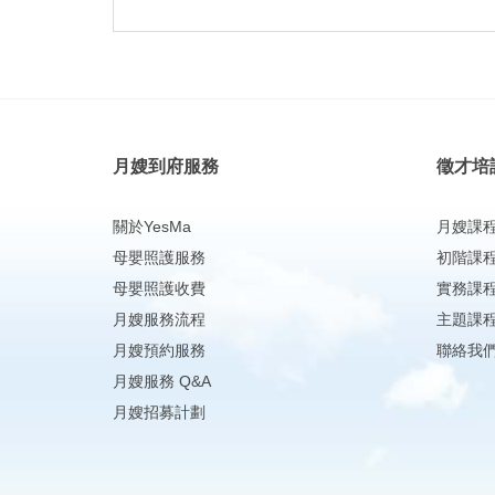
月嫂到府服務
徵才培
關於YesMa
月嫂課
母嬰照護服務
初階課
母嬰照護收費
實務課
月嫂服務流程
主題課
月嫂預約服務
聯絡我
月嫂服務 Q&A
月嫂招募計劃