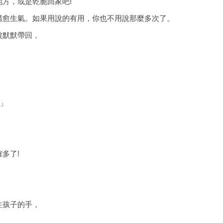
方，或是乾脆回家吧!
講愈生氣。如果用說的有用，你也不用說那麼多次了。
被默默帶回，
你」
多了!
住孩子的手，