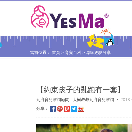
當前位置：
首頁
>
育兒百科
>
專家經驗分享
【約束孩子的亂跑有一套】
到府育兒諮詢顧問 . 大樹叔叔到府育兒諮詢 ・
2018-
分享：