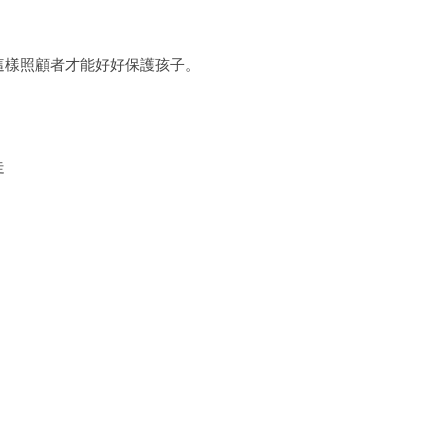
這樣照顧者才能好好保護孩子。
走
，
，