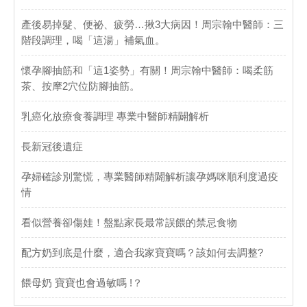
產後易掉髮、便祕、疲勞…揪3大病因！周宗翰中醫師：三
階段調理，喝「這湯」補氣血。
懷孕腳抽筋和「這1姿勢」有關！周宗翰中醫師：喝柔筋
茶、按摩2穴位防腳抽筋。
乳癌化放療食養調理 專業中醫師精闢解析
長新冠後遺症
孕婦確診別驚慌，專業醫師精闢解析讓孕媽咪順利度過疫
情
看似營養卻傷娃！盤點家長最常誤餵的禁忌食物
配方奶到底是什麼，適合我家寶寶嗎？該如何去調整?
餵母奶 寶寶也會過敏嗎 !？