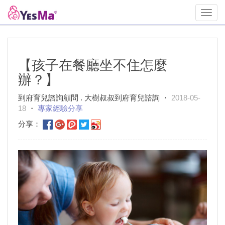
Toggl
navig
【孩子在餐廳坐不住怎麼
辦？】
到府育兒諮詢顧問 . 大樹叔叔到府育兒諮詢 ・
2018-05-
18
・
專家經驗分享
分享：