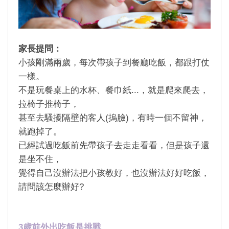
家長提問：
小孩剛滿兩歲，每次帶孩子到餐廳吃飯，都跟打仗
一樣。
不是玩餐桌上的水杯、餐巾紙
...
，就是爬來爬去，
拉椅子推椅子，
甚至去騷擾隔壁的客人
(
摀臉
)
，有時一個不留神，
就跑掉了。
已經試過吃飯前先帶孩子去走走看看，但是孩子還
是坐不住，
覺得自己沒辦法把小孩教好，也沒辦法好好吃飯，
請問該怎麼辦好
?
3
歲前外出吃飯是挑戰