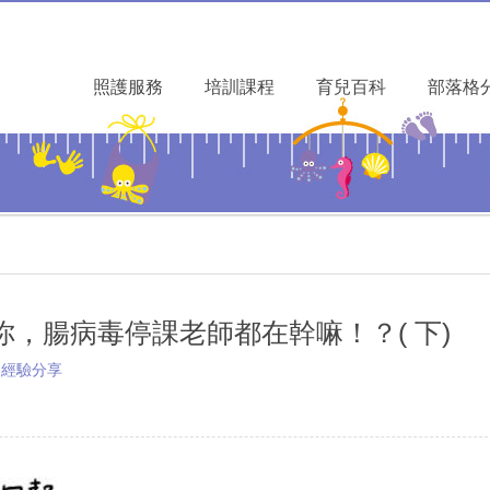
照護服務
培訓課程
育兒百科
部落格
，腸病毒停課老師都在幹嘛！？( 下)
家經驗分享