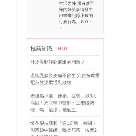
生活之外 還有數不
完的好笑事情發生
用畫畫記錄小孩的
可愛行為。ＧＯ～
～
推薦知識
HOT
肚皮沒動靜到底誰的問題？
產後乳腺發炎痛不欲生 穴位按摩搭
配茶飲溫柔通乳散結
產後易掉髮、便祕、疲勞…揪3大
病因！周宗翰中醫師：三階段調
理，喝「這湯」補氣血。
懷孕腳抽筋和「這1姿勢」有關！
周宗翰中醫師：喝柔筋茶、按摩2