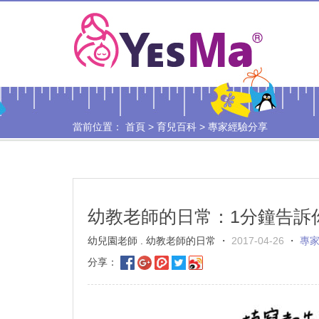
當前位置：
首頁
>
育兒百科
>
專家經驗分享
幼教老師的日常：1分鐘告訴你
幼兒園老師 . 幼教老師的日常 ・
2017-04-26
・
專
分享：