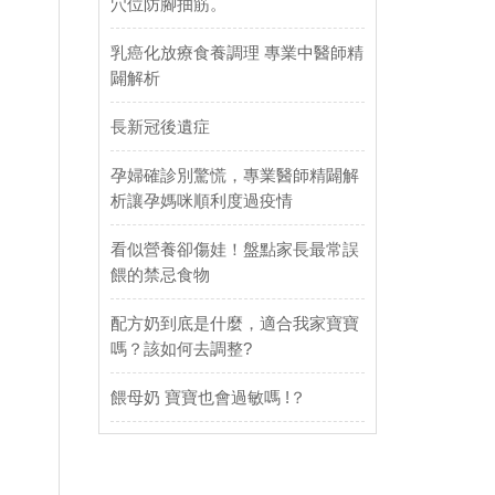
穴位防腳抽筋。
乳癌化放療食養調理 專業中醫師精
闢解析
長新冠後遺症
孕婦確診別驚慌，專業醫師精闢解
析讓孕媽咪順利度過疫情
看似營養卻傷娃！盤點家長最常誤
餵的禁忌食物
配方奶到底是什麼，適合我家寶寶
嗎？該如何去調整?
餵母奶 寶寶也會過敏嗎 !？