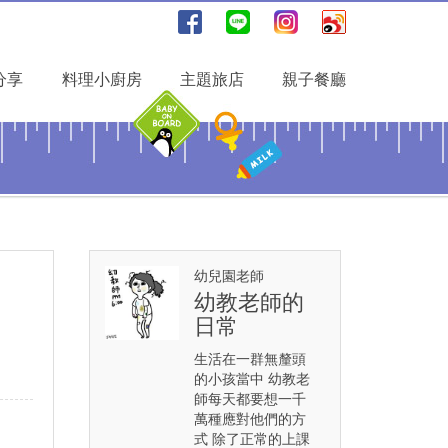
分享
料理小廚房
主題旅店
親子餐廳
幼兒園老師
幼教老師的
日常
生活在一群無釐頭
的小孩當中 幼教老
師每天都要想一千
萬種應對他們的方
式 除了正常的上課