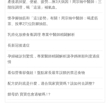
產後易掉髮、便祕、疲勞…揪3大病因！周宗翰中醫師：三
階段調理，喝「這湯」補氣血。
懷孕腳抽筋和「這1姿勢」有關！周宗翰中醫師：喝柔筋
茶、按摩2穴位防腳抽筋。
乳癌化放療食養調理 專業中醫師精闢解析
長新冠後遺症
孕婦確診別驚慌，專業醫師精闢解析讓孕媽咪順利度過疫
情
看似營養卻傷娃！盤點家長最常誤餵的禁忌食物
配方奶到底是什麼，適合我家寶寶嗎？該如何去調整?
餵母奶 寶寶也會過敏嗎 !？