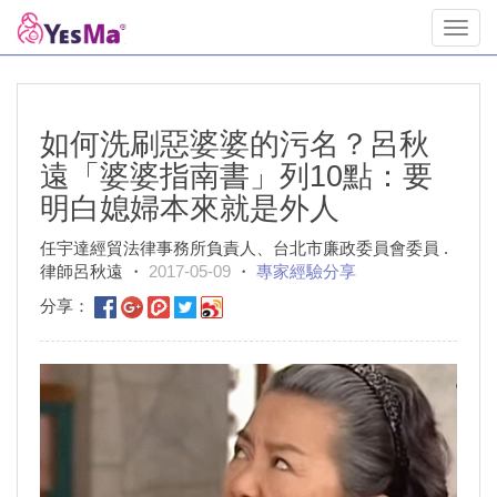
Toggl
navig
如何洗刷惡婆婆的污名？呂秋
遠「婆婆指南書」列10點：要
明白媳婦本來就是外人
任宇達經貿法律事務所負責人、台北市廉政委員會委員 .
律師呂秋遠 ・
2017-05-09
・
專家經驗分享
分享：