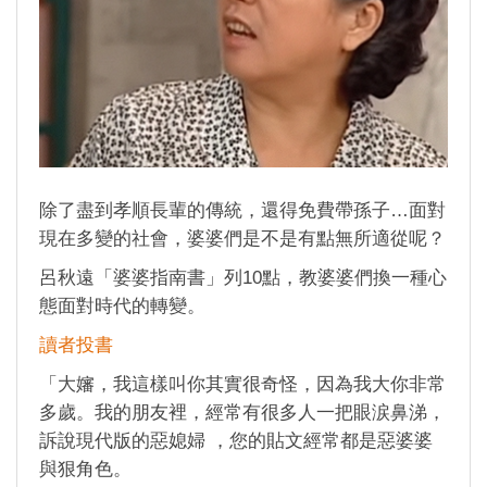
除了盡到孝順長輩的傳統，還得免費帶孫子…面對
現在多變的社會，婆婆們是不是有點無所適從呢？
呂秋遠「婆婆指南書」列10點，教婆婆們換一種心
態面對時代的轉變。
讀者投書
「大嬸，我這樣叫你其實很奇怪，因為我大你非常
多歲。我的朋友裡，經常有很多人一把眼涙鼻涕，
訴說現代版的惡媳婦 ，您的貼文經常都是惡婆婆
與狠角色。