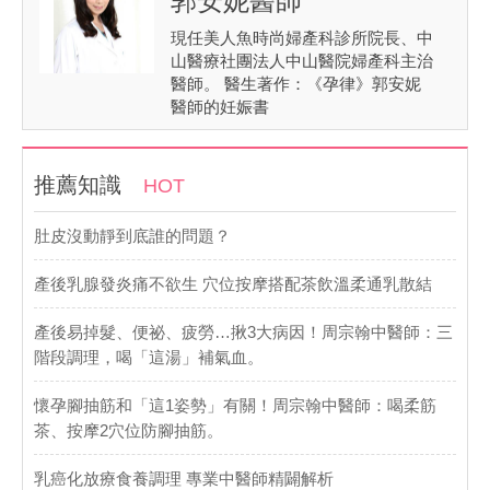
郭安妮醫師
現任美人魚時尚婦產科診所院長、中
山醫療社團法人中山醫院婦產科主治
醫師。 醫生著作：《孕律》郭安妮
醫師的妊娠書
推薦知識
HOT
肚皮沒動靜到底誰的問題？
產後乳腺發炎痛不欲生 穴位按摩搭配茶飲溫柔通乳散結
產後易掉髮、便祕、疲勞…揪3大病因！周宗翰中醫師：三
階段調理，喝「這湯」補氣血。
懷孕腳抽筋和「這1姿勢」有關！周宗翰中醫師：喝柔筋
茶、按摩2穴位防腳抽筋。
乳癌化放療食養調理 專業中醫師精闢解析