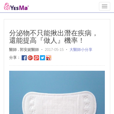
Toggl
navig
分泌物不只能揪出潛在疾病，
還能提高『做人』機率！
醫師 . 郭安妮醫師 ・
2017-05-15
・
大醫師小分享
分享：