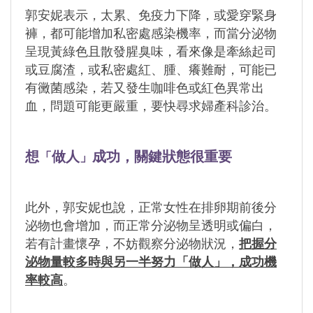
郭安妮表示，太累、免疫力下降，或愛穿緊身
褲，都可能增加私密處感染機率，而當分泌物
呈現黃綠色且散發腥臭味，
看來像是牽絲起司
或豆腐渣，或私密處紅、腫、癢難耐，可能已
有黴菌感染，若又發生咖啡色或紅色異常出
血，
問題可能更嚴重，要快尋求婦產科診治。
想
做人
成功，關鍵狀態很重要
「
」
此外，郭安妮也說，正常女性在排卵期前後分
泌物也會增加，而正常分泌物呈透明或偏白，
若有計畫懷孕，
不妨觀察分泌物狀況，
把握分
泌物量較多時與另一半努力「做人」，成功機
率較高
。