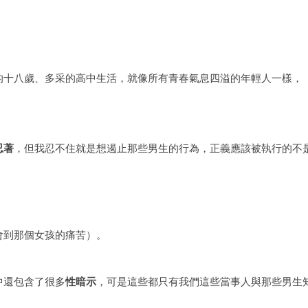
的十八歲、多采的高中生活，就像所有青春氣息四溢的年輕人一樣，
忍著
，但我忍不住就是想遏止那些男生的行為，正義應該被執行的不
。
會到那個女孩的痛苦）。
中還包含了很多
性暗示
，可是這些都只有我們這些當事人與那些男生