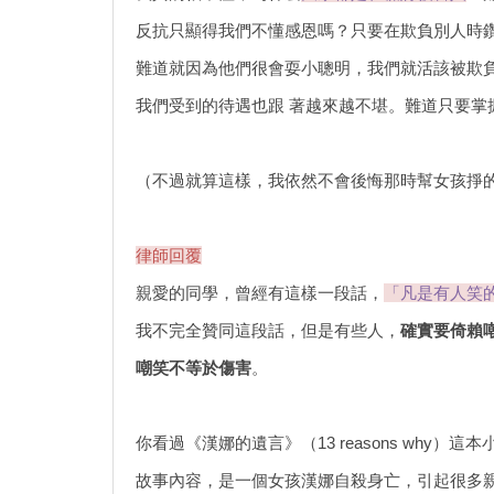
反抗只顯得我們不懂感恩嗎？只要在欺負別人時
難道就因為他們很會耍小聰明，我們就活該被欺
我們受到的待遇也跟 著越來越不堪。難道只要掌
（不過就算這樣，我依然不會後悔那時幫女孩掙
律師回覆
親愛的同學，曾經有這樣一段話，
「凡是有人笑
我不完全贊同這段話，但是有些人，
確實要倚賴
嘲笑不等於傷害
。
你看過《漢娜的遺言》（13 reasons why）
故事內容，是一個女孩漢娜自殺身亡，引起很多