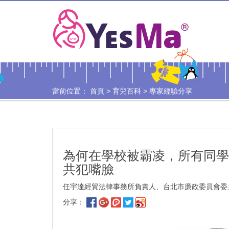
當前位置：
首頁
>
育兒百科
>
專家經驗分享
為何在學校被霸凌，所有同學
共犯嘴臉
任宇達經貿法律事務所負責人、台北市廉政委員會委員 
分享：