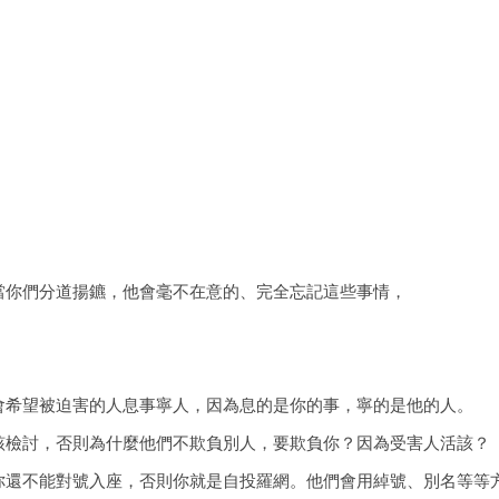
當你們分道揚鑣，他會毫不在意的、完全忘記這些事情，
會希望被迫害的人息事寧人，因為息的是你的事，寧的是他的人。
該檢討，否則為什麼他們不欺負別人，要欺負你？因為受害人活該？
你還不能對號入座，否則你就是自投羅網。他們會用綽號、別名等等