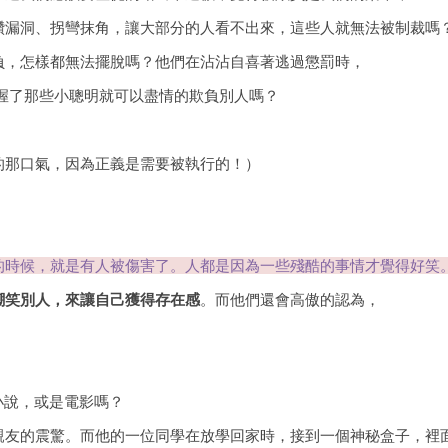
鑽漏洞、拐彎抹角，讓大部分的人看不出來，這些人就無法被制裁嗎
負，怎樣都無法擺脫嗎？他們在沾沾自喜著逃過懲罰時，
握了那些小聰明就可以盡情的欺負別人嗎？
的那口氣，因為正義是需要被執行的！）
的時候，就是有人被傷害了。人都是因為一些殘酷的事情才覺得好笑
嘲笑別人，來讓自己獲得存在感
。而他們還會高傲的認為，
這本小說，或是電影嗎？
親友的震驚。而他的一位同學在放學回家時，接到一個神秘盒子，裡