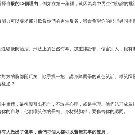
選擇
自殺的13個理由
，例如在第一集裡，就因為高中男生們戲謔的批
有能力可以要求那群欺負你們的男生反省，我會希望你的那些男同學
犯性騷擾防治法、刑法上的公然侮辱、加重誹謗罪。傷害別人，很有
拿對方的胸部開玩笑、順手摸一把、講身障同學的黃色笑話、嘲笑躁
這樣過？
當中累積，最後導引出死亡，不論是心理，或是生理。他們結群成黨
害你的自尊；他們嘲笑你的長相、身材與胸部，要傷害你的認同。
後
有人做出了傻事，他們每個人都可以若無其事的聳肩
，