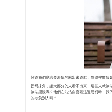
難道我們應該要羞愧的站出來道歉，覺得被欺負
拐彎抹角，讓大部分的人看不出來，這些人就無
無法擺脫嗎？他們在沾沾自喜著逃過懲罰時，我
的欺負別人嗎？