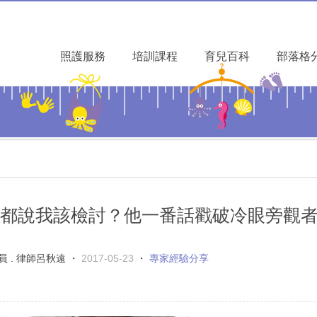
照護服務
培訓課程
育兒百科
部落格
都說我該檢討？他一番話戳破冷眼旁觀
. 律師呂秋遠 ・
2017-05-23
・
專家經驗分享