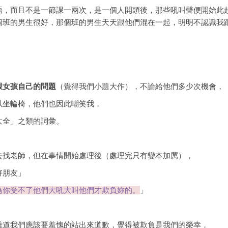
語，而且不是一節課一兩次，是一個人開頭後，那些吼叫聲便開始此
個班的男生很好，那個班的男生天天跟他們混在一起，明明不認識我
跟女孩自己的問題
（覺得我們小題大作），不論給他們多少次機會，
以坐輪椅，他們也因此嘲笑我，
大全」之類的詞彙。
去找老師，但在事情開始處理後（處理完只有變本加厲），
好朋友」
為你受不了他們大吼大叫他們才欺負妳的。
」
難道我們應該要羞愧的站出來道歉，覺得被欺負是我們的榮幸，