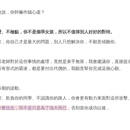
會說，你幹嘛作賊心虛？
愛、不檢點，你不是個乖女孩，所以不值得別人好好的對待。
來，你自己才是最大的問題，別人只想解決你，不願意傾聽你。
而老師對於這些事情的處理，竟然是束手無策，我會建議你，直接提
所有形式的霸凌，都是要付出代價的，我願意幫你完成這個心願。
春期的譟動。
密、欺負你的同學、不認識你的路人，你會更有動力來面對這些攻擊
什麼信念，而不是只是為了強大而已
，否則當你成功以後，