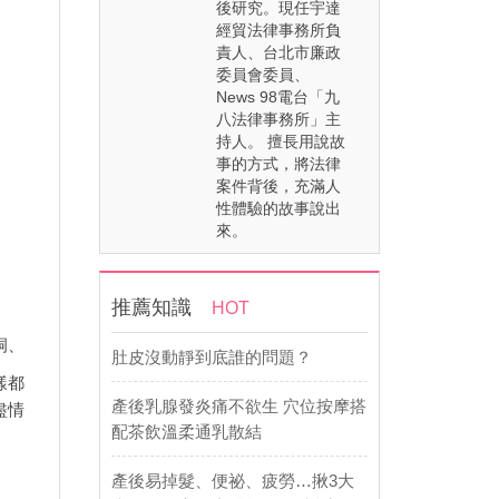
後研究。現任宇達
經貿法律事務所負
責人、台北市廉政
委員會委員、
News 98電台「九
八法律事務所」主
持人。 擅長用說故
事的方式，將法律
案件背後，充滿人
性體驗的故事說出
來。
推薦知識
HOT
洞、
肚皮沒動靜到底誰的問題？
樣都
產後乳腺發炎痛不欲生 穴位按摩搭
盡情
配茶飲溫柔通乳散結
產後易掉髮、便祕、疲勞…揪3大