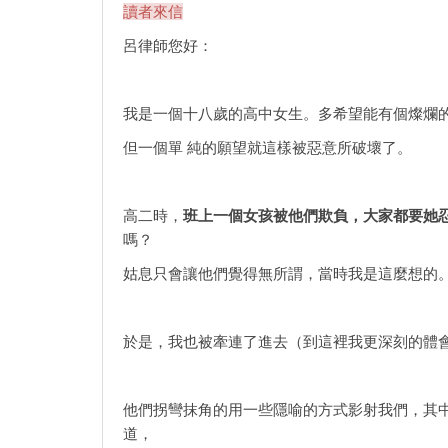
讀者來信
呂律師您好：
我是一個十八歲的高中女生。多希望能有個燦爛
但一個單 純的願望就這樣被惡意所破壞了。
高二時，
班上一個女孩被他們欺負，大家都要她
嗎？
姑息只會讓他們覺得無所謂，當時我是這麼想的
於是，我也被牽連了進去（到這裡我更深刻的體
他們拐彎抹角的用一些隱喻的方式影射我們，其
道，