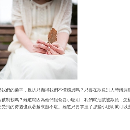
是我們的榮幸，反抗只顯得我們不懂感恩嗎？只要在欺負別人時鑽漏
法被制裁嗎？難道就因為他們很會耍小聰明，我們就活該被欺負，怎
們受到的待遇也跟著越來越不堪。難道只要掌握了那些小聰明就可以