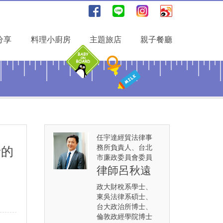
分享
料理小廚房
主題旅店
親子餐廳
任宇達經貿法律事
務所負責人、台北
者的
市廉政委員會委員
律師呂秋遠
政大財稅系學士、
東吳法律系碩士、
台大政治所博士、
倫敦政經學院博士