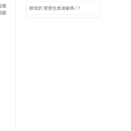
起彼
餵母奶 寶寶也會過敏嗎 !？
跟那