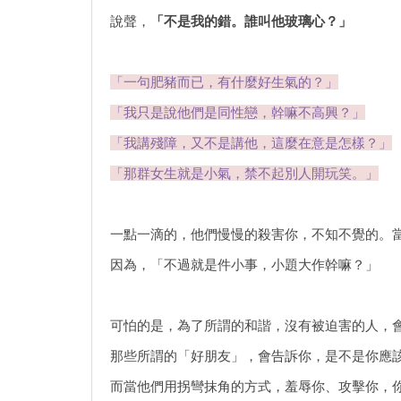
說聲，
「不是我的錯。誰叫他玻璃心？」
「一句肥豬而已，有什麼好生氣的？」
「我只是說他們是同性戀，幹嘛不高興？」
「我講殘障，又不是講他，這麼在意是怎樣？」
「那群女生就是小氣，禁不起別人開玩笑。」
一點一滴的，他們慢慢的殺害你，不知不覺的。
因為，「不過就是件小事，小題大作幹嘛？」
可怕的是，為了所謂的和諧，沒有被迫害的人，
那些所謂的「好朋友」，會告訴你，是不是你應
而當他們用拐彎抹角的方式，羞辱你、攻擊你，