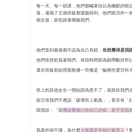
每一天、每一節課，他們都喊著自以為幽默的暗
落，連隔了五個班級都還聽得到。他們跟另外一
個女孩，卻也跟著揶揄我們。
他們直到最後都不認為自己有錯，
依然覺得是我
他們依然欺負著我們。有段時間因為韌帶斷掉所
還在班級群組裡面散播一些像是「輪椅性愛百科
班上的其他女生一開始因為受不了，就鼓吹我們
卻又怪我們不應該「破壞班上氣氛」，甚至有「
跟我說：「
妳應該要檢討妳自己的病，是不是因
我真的很不懂，為什麼
大家都是在檢討被害人
？