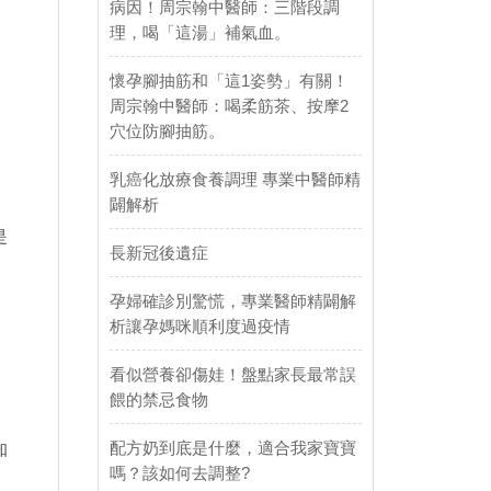
病因！周宗翰中醫師：三階段調
理，喝「這湯」補氣血。
懷孕腳抽筋和「這1姿勢」有關！
周宗翰中醫師：喝柔筋茶、按摩2
穴位防腳抽筋。
乳癌化放療食養調理 專業中醫師精
闢解析
是
長新冠後遺症
孕婦確診別驚慌，專業醫師精闢解
析讓孕媽咪順利度過疫情
看似營養卻傷娃！盤點家長最常誤
餵的禁忌食物
配方奶到底是什麼，適合我家寶寶
知
嗎？該如何去調整?