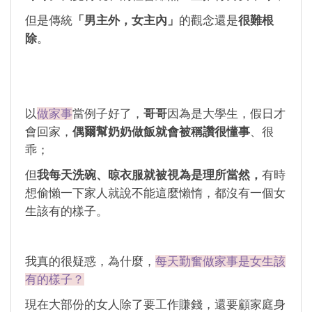
但是傳統
「男主外，女主內」
的觀念還是
很難根
除
。
以
做家事
當例子好了，
哥哥
因為是大學生，假日才
會回家，
偶爾幫奶奶做飯就會被稱讚很懂事
、很
乖；
但
我每天洗碗、晾衣服就被視為是理所當然，
有時
想偷懶一下家人就說不能這麼懶惰，都沒有一個女
生該有的樣子。
我真的很疑惑，為什麼，
每天勤奮做家事是女生該
有的樣子？
現在大部份的女人除了要工作賺錢，還要顧家庭身