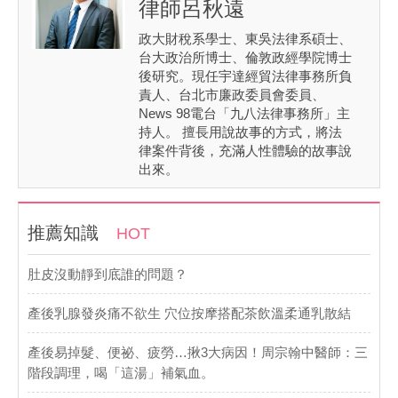
律師呂秋遠
政大財稅系學士、東吳法律系碩士、
台大政治所博士、倫敦政經學院博士
後研究。現任宇達經貿法律事務所負
責人、台北市廉政委員會委員、
News 98電台「九八法律事務所」主
持人。 擅長用說故事的方式，將法
律案件背後，充滿人性體驗的故事說
出來。
推薦知識
HOT
肚皮沒動靜到底誰的問題？
產後乳腺發炎痛不欲生 穴位按摩搭配茶飲溫柔通乳散結
產後易掉髮、便祕、疲勞…揪3大病因！周宗翰中醫師：三
階段調理，喝「這湯」補氣血。