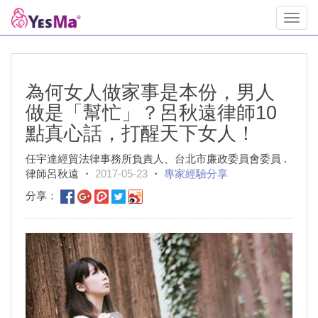
Toggl
navig
為何女人做家事是本份，男人
做是「幫忙」？呂秋遠律師10
點真心話，打醒天下女人！
任宇達經貿法律事務所負責人、台北市廉政委員會委員 .
律師呂秋遠 ・
2017-05-23
・
專家經驗分享
分享：