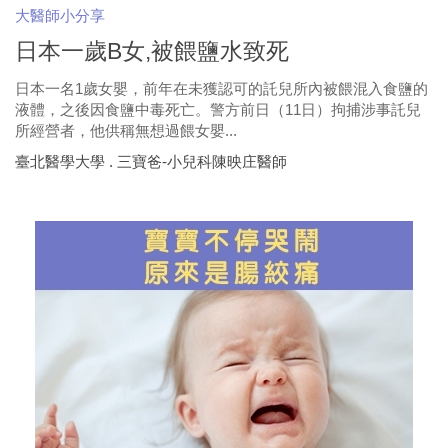
大醫師小分享
日本一歲B女,被餵鹽水致死
日本一名1歲女嬰，前年在未獲認可的託兒所內被餵混入食鹽的
液體，之後因食鹽中毒死亡。警方前日（11日）拘捕涉事託兒
所經營者，他供稱無想過餵女嬰...
臺北醫學大學 . 三寶爸-小兒科陳映庄醫師