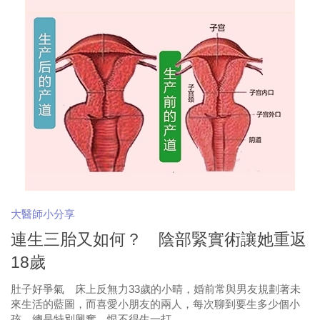
大醫師小分享
連生三胎又如何？ 陰部緊實術讓她重返
18歲
肚子好爭氣 床上反無力33歲的小晴，婚前常與男友規劃著未
來生活的藍圖，而喜愛小朋友的兩人，每次聊到要生多少個小
孩，總是特別興奮，恨不得生一打...