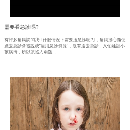
需要看急診嗎?
有許多爸媽詢問我:｢什麼情況下需要送急診呢?｣，爸媽擔心隨便
跑去急診會被說成”濫用急診資源”，沒有送去急診，又怕延誤小
孩病情，所以就陷入兩難...