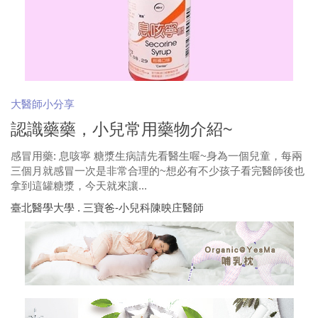
大醫師小分享
認識藥藥，小兒常用藥物介紹~
感冒用藥: 息咳寧 糖漿生病請先看醫生喔~身為一個兒童，每兩
三個月就感冒一次是非常合理的~想必有不少孩子看完醫師後也
拿到這罐糖漿，今天就來讓...
臺北醫學大學 . 三寶爸-小兒科陳映庄醫師