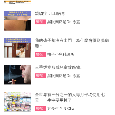
親吻症：EB病毒
黑眼圈奶爸Dr. 徐嘉
醫師
我的孩子都沒有出門，為什麼會得到腸病
毒？
柚子小兒科診所
醫師
三手煙竟形成兒童致癌物。
黑眼圈奶爸Dr. 徐嘉
醫師
全世界有三分之一的人每月平均使用七
天，一生中要用掉了
尹長生 YIN Cha
醫師