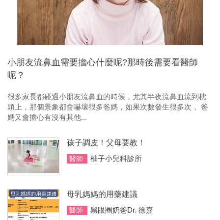
小朋友流鼻血需要擔心什麼呢?那時後需要看醫師
呢？
很多家長都碰過小朋友流鼻血的時候，尤其半夜流鼻血流到枕
頭上，那個景象都會嚇壞很多爸媽，如果次數發生很多次， 爸
媽又會擔心有沒有其他...
孩子調皮！父母要教！
柚子小兒科診所
醫師
母乳媽媽的用藥建議
黑眼圈奶爸Dr. 徐嘉
醫師