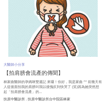
大醫師小分享
【拍肩膀會流產的傳聞】
林家曲醫師的孕媽咪雙週記 來囉！你好，我是家曲 ^^ 前幾天有
人從後面拍我的肩膀叫我以後愧疚到快哭了 (笑)因為她突然想
起「拍肩膀會流產」的...
扶原中醫診所 . 扶原中醫診所台中院區林家