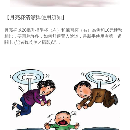
【月亮杯清潔與使用須知】
月亮杯以20毫升標準杯（左）和練習杯（右）為例和10元硬幣
相比，要圓胖許多，如何舒適置入陰道，是新手使用者第一道
關卡 (記者魏莨伊／攝影)近...