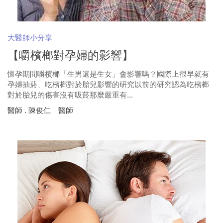
大醫師小分享
【嚼檳榔對孕婦的影響】
懷孕期間嚼檳榔「生男還是生女」會影響嗎？國際上很早就有
孕婦抽菸、吃檳榔對於胎兒影響的研究以前的研究認為吃檳榔
對於胎兒的傷害沒有吸菸那麼嚴重有...
醫師 . 陳俊仁 醫師