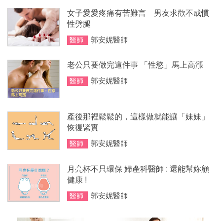
女子愛愛疼痛有苦難言 男友求歡不成慣
性劈腿
郭安妮醫師
醫師
老公只要做完這件事 「性慾」馬上高漲
郭安妮醫師
醫師
產後那裡鬆鬆的，這樣做就能讓「妹妹」
恢復緊實
郭安妮醫師
醫師
月亮杯不只環保 婦產科醫師 : 還能幫妳顧
健康 !
郭安妮醫師
醫師