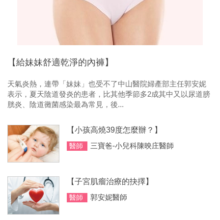
【給妹妹舒適乾淨的內褲】
天氣炎熱，連帶「妹妹」也受不了中山醫院婦產部主任郭安妮
表示，夏天陰道發炎的患者，比其他季節多2成其中又以尿道膀
胱炎、陰道黴菌感染最為常見，後...
【小孩高燒39度怎麼辦？】
三寶爸-小兒科陳映庄醫師
醫師
【子宮肌瘤治療的抉擇】
郭安妮醫師
醫師