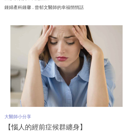
鍾婦產科鍾馨 . 曾郁文醫師的幸福悄悄話
大醫師小分享
【惱人的經前症候群纏身】