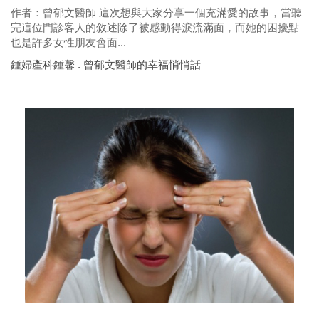
作者：曾郁文醫師 這次想與大家分享一個充滿愛的故事，當聽
完這位門診客人的敘述除了被感動得淚流滿面，而她的困擾點
也是許多女性朋友會面...
鍾婦產科鍾馨 . 曾郁文醫師的幸福悄悄話