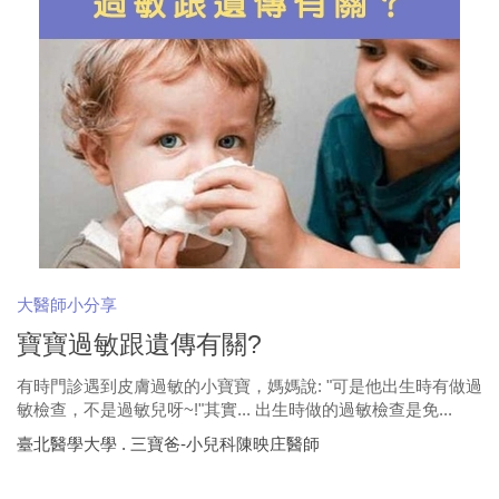
大醫師小分享
寶寶過敏跟遺傳有關?
有時門診遇到皮膚過敏的小寶寶，媽媽說: "可是他出生時有做過
敏檢查，不是過敏兒呀~!"其實... 出生時做的過敏檢查是免...
臺北醫學大學 . 三寶爸-小兒科陳映庄醫師