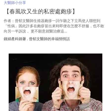
大醫師小分享
【春風吹又生的私密處皰疹】
作者：曾郁文醫師生殖器皰疹一詞乍聽之下立馬使人聯想到
「性病」因此許多在皰疹冒出來時即便在怎麼不舒服，也不敢
向另一半訴說， 更不願意就醫治療這...
鍾婦產科鍾馨 . 曾郁文醫師的幸福悄悄話