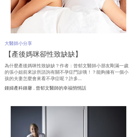
大醫師小分享
【產後媽咪卻性致缺缺】
為什麼產後媽咪性致缺缺？作者：曾郁文醫師小朋友剛滿一歲
的張小姐前來診所諮詢有關不孕症門診咦！？能夠擁有一個小
孩的夫妻怎麼會來看不孕症呢？許多...
鍾婦產科鍾馨 . 曾郁文醫師的幸福悄悄話