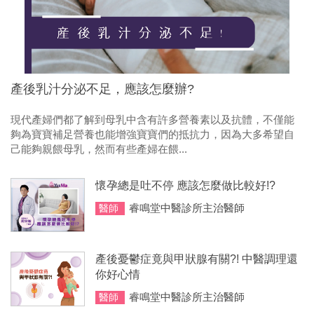
產後乳汁分泌不足，應該怎麼辦?
現代產婦們都了解到母乳中含有許多營養素以及抗體，不僅能
夠為寶寶補足營養也能增強寶寶們的抵抗力，因為大多希望自
己能夠親餵母乳，然而有些產婦在餵...
懷孕總是吐不停 應該怎麼做比較好!?
睿鳴堂中醫診所主治醫師
醫師
產後憂鬱症竟與甲狀腺有關?! 中醫調理還
你好心情
睿鳴堂中醫診所主治醫師
醫師