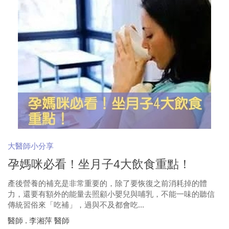
大醫師小分享
孕媽咪必看！坐月子4大飲食重點！
產後營養的補充是非常重要的，除了要恢復之前消耗掉的體
力，還要有額外的能量去照顧小嬰兒與哺乳，不能一味的聽信
傳統習俗來「吃補」，過與不及都會吃...
醫師 . 李湘萍 醫師