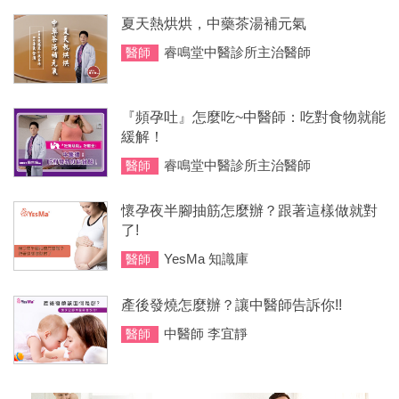
夏天熱烘烘，中藥茶湯補元氣
睿鳴堂中醫診所主治醫師
醫師
『頻孕吐』怎麼吃~中醫師：吃對食物就能
緩解！
睿鳴堂中醫診所主治醫師
醫師
懷孕夜半腳抽筋怎麼辦？跟著這樣做就對
了!
YesMa 知識庫
醫師
產後發燒怎麼辦？讓中醫師告訴你!!
中醫師 李宜靜
醫師