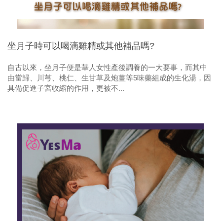
坐月子時可以喝滴雞精或其他補品嗎?
自古以來，坐月子便是華人女性產後調養的一大要事，而其中
由當歸、川芎、桃仁、生甘草及炮薑等5味藥組成的生化湯，因
具備促進子宮收縮的作用，更被不...