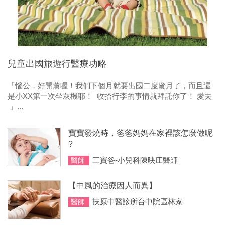
兒童出國旅遊行醫療功略
「惱公，好開薰喔！我們下個月就要出國二度蜜月了，而且還
是小XX第一次坐灰機耶！ 收拾行李的事情就拜託你了！ 愛夫
」...
寶寶發燒時，爸爸媽媽在家裡該怎麼做呢
?
三寶爸-小兒科陳映庄醫師
醫師
【中風的治療因人而異】
扶原中醫診所台中院區林家
醫師