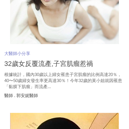
大醫師小分享
32歲女反覆流產,子宮肌瘤惹禍
根據統計，國內30歲以上婦女罹患子宮肌瘤的比例高達20％，
40〜50歲婦女發生率更高達30％！今年32歲的黃小姐就因罹患
「黏膜下肌瘤」而流產...
醫師 . 郭安妮醫師