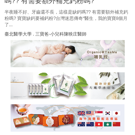
嗎?? 有需要額外補充鈣粉嗎?
半夜睡不好、牙齒還不長，這樣是缺鈣嗎?? 有需要額外補充鈣
粉嗎? 寶寶缺鈣要補鈣粉?台灣迷思傳奇“醫生，我的寶寶8個月
了...
臺北醫學大學 . 三寶爸-小兒科陳映庄醫師