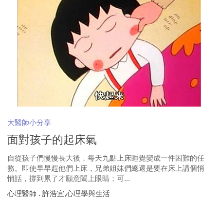
大醫師小分享
面對孩子的起床氣
自從孩子們慢慢長大後，每天九點上床睡覺變成一件困難的任
務。即使早早趕他們上床，兄弟姐妹們總還是要在床上講個悄
悄話，撐到累了才願意闔上眼睛；可...
心理醫師 . 許浩宜,心理學與生活