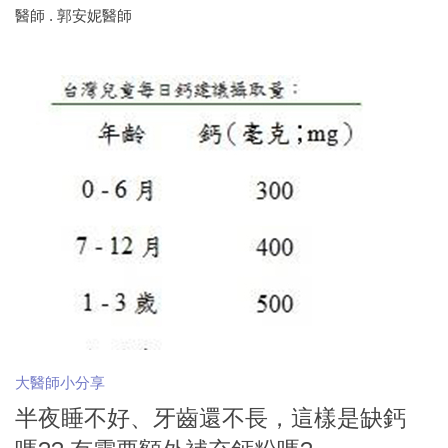
醫師 . 郭安妮醫師
大醫師小分享
半夜睡不好、牙齒還不長，這樣是缺鈣