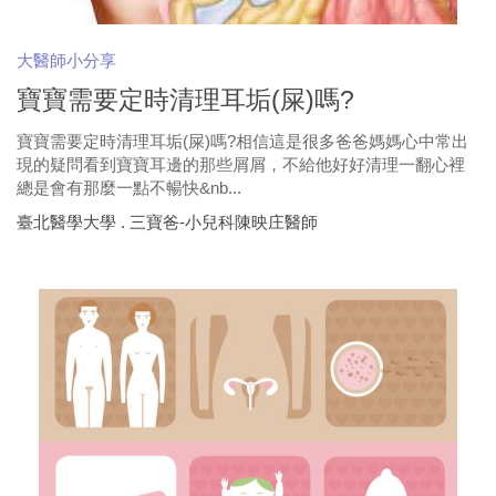
大醫師小分享
寶寶需要定時清理耳垢(屎)嗎?
寶寶需要定時清理耳垢(屎)嗎?相信這是很多爸爸媽媽心中常出
現的疑問看到寶寶耳邊的那些屑屑，不給他好好清理一翻心裡
總是會有那麼一點不暢快&nb...
臺北醫學大學 . 三寶爸-小兒科陳映庄醫師