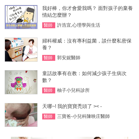
我好棒，你才會愛我嗎？ 面對孩子的棄養
情結怎麼辦？
許浩宜,心理學與生活
醫師
婦科權威：沒有專利益菌，談什麼私密保
養？
郭安妮醫師
醫師
童話故事有在教：如何減少孩子生病次
數？
柚子小兒科診所
醫師
天哪~! 我的寶寶禿頭了 >< -
三寶爸-小兒科陳映庄醫師
醫師