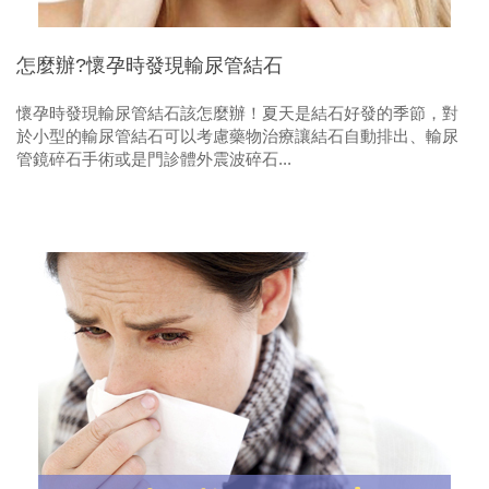
怎麼辦?懷孕時發現輸尿管結石
懷孕時發現輸尿管結石該怎麼辦！夏天是結石好發的季節，對
於小型的輸尿管結石可以考慮藥物治療讓結石自動排出、輸尿
管鏡碎石手術或是門診體外震波碎石...